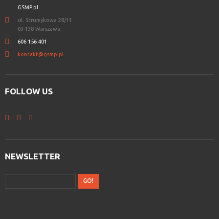
GSMP.pl
ul. Strumykowa 28/11
03-138 Warszawa
606 156 401
kontakt@gsmp.pl
FOLLOW
US
NEWSLETTER