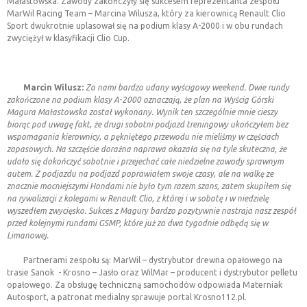
Małastowska. Zawody zakończyły się sukcesem reprezentanta zespołu
MarWil Racing Team – Marcina Wilusza, który za kierownicą Renault Clio
INFORMACJE ORGANIZATORÓW
Sport dwukrotnie uplasował się na podium klasy A-2000 i w obu rundach
zwyciężył w klasyfikacji Clio Cup.
WIADOMOŚCI Z PZM
Marcin Wilusz:
Za nami bardzo udany wyścigowy weekend. Dwie rundy
KALENDARZ
zakończone na podium klasy A-2000 oznaczają, że plan na Wyścig Górski
Magura Małastowska został wykonany. Wynik ten szczególnie mnie cieszy
biorąc pod uwagę fakt, że drugi sobotni podjazd treningowy ukończyłem bez
GALERIA
wspomagania kierownicy, a pękniętego przewodu nie mieliśmy w częściach
zapasowych. Na szczęście doraźna naprawa okazała się na tyle skuteczna, że
udało się dokończyć sobotnie i przejechać całe niedzielne zawody sprawnym
ZESPÓŁ
autem. Z podjazdu na podjazd poprawiałem swoje czasy, ale na walkę ze
znacznie mocniejszymi Hondami nie było tym razem szans, zatem skupiłem się
na rywalizacji z kolegami w Renault Clio, z której i w sobotę i w niedzielę
wyszedłem zwycięsko. Sukces z Magury bardzo pozytywnie nastraja nasz zespół
REGULAMINY
przed kolejnymi rundami GSMP, które już za dwa tygodnie odbędą się w
Limanowej.
KONTAKT
Partnerami zespołu są: MarWil – dystrybutor drewna opałowego na
trasie Sanok - Krosno – Jasło oraz WilMar – producent i dystrybutor pelletu
opałowego. Za obsługę techniczną samochodów odpowiada Materniak
Autosport, a patronat medialny sprawuje portal Krosno112.pl.