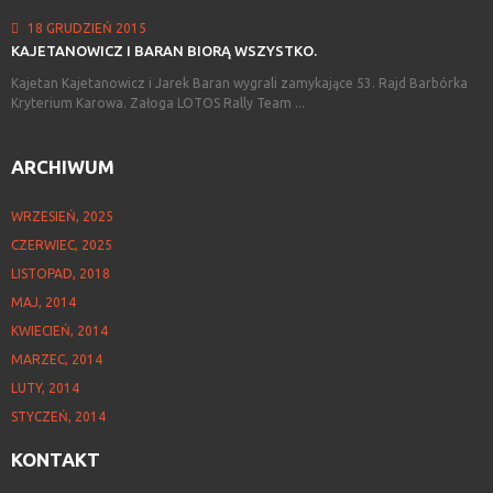
18 GRUDZIEŃ 2015
KAJETANOWICZ
I
BARAN
BIORĄ
WSZYSTKO.
Kajetan Kajetanowicz i Jarek Baran wygrali zamykające 53. Rajd Barbórka
Kryterium Karowa. Załoga LOTOS Rally Team ...
ARCHIWUM
WRZESIEŃ, 2025
CZERWIEC, 2025
LISTOPAD, 2018
MAJ, 2014
KWIECIEŃ, 2014
MARZEC, 2014
LUTY, 2014
STYCZEŃ, 2014
KONTAKT