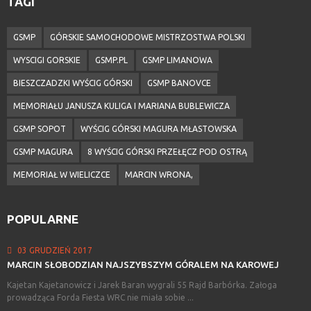
TAGI
GSMP
GÓRSKIE SAMOCHODOWE MISTRZOSTWA POLSKI
WYSCIGI GORSKIE
GSMP.PL
GSMP LIMANOWA
BIESZCZADZKI WYŚCIG GÓRSKI
GSMP BANOVCE
MEMORIAŁU JANUSZA KULIGA I MARIANA BUBLEWICZA
GSMP SOPOT
WYŚCIG GÓRSKI MAGURA MŁASTOWSKA
GSMP MAGURA
8 WYŚCIG GÓRSKI PRZEŁĘCZ POD OSTRĄ
MEMORIAŁ W WIELICZCE
MARCIN WRONA,
POPULARNE
03 GRUDZIEŃ 2017
MARCIN
SŁOBODZIAN
NAJSZYBSZYM
GÓRALEM
NA
KAROWEJ
Kajetan Kajetanowicz i Jarek Baran wygrali 55 Rajd Barbórka. Załoga
prowadząca Forda Fiesta WRC nie miała sobie ...