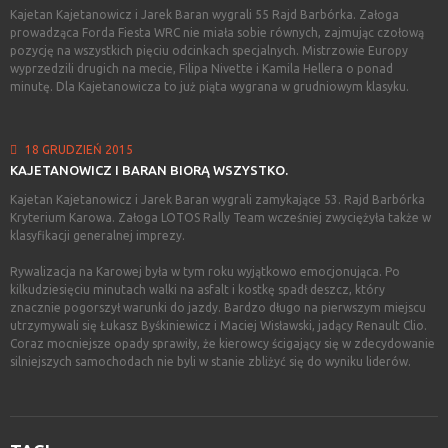
Kajetan Kajetanowicz i Jarek Baran wygrali 55 Rajd Barbórka. Załoga
prowadząca Forda Fiesta WRC nie miała sobie równych, zajmując czołową
pozycję na wszystkich pięciu odcinkach specjalnych. Mistrzowie Europy
wyprzedzili drugich na mecie, Filipa Nivette i Kamila Hellera o ponad
minutę. Dla Kajetanowicza to już piąta wygrana w grudniowym klasyku.
18 GRUDZIEŃ 2015
KAJETANOWICZ
I
BARAN
BIORĄ
WSZYSTKO.
Kajetan Kajetanowicz i Jarek Baran wygrali zamykające 53. Rajd Barbórka
Kryterium Karowa. Załoga LOTOS Rally Team wcześniej zwyciężyła także w
klasyfikacji generalnej imprezy.
Rywalizacja na Karowej była w tym roku wyjątkowo emocjonująca. Po
kilkudziesięciu minutach walki na asfalt i kostkę spadł deszcz, który
znacznie pogorszył warunki do jazdy. Bardzo długo na pierwszym miejscu
utrzymywali się Łukasz Byśkiniewicz i Maciej Wisławski, jadący Renault Clio.
Coraz mocniejsze opady sprawiły, że kierowcy ścigający się w zdecydowanie
silniejszych samochodach nie byli w stanie zbliżyć się do wyniku liderów.