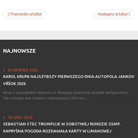
Poprzedni artykuł
Następny artykuł
NAJNOWSZE
06 SIERPIEŃ 2026
KAROL
KRUPA
NAJSZYBSZY
PIERWSZEGO
DNIA
AUTOPOLA
JANKOV
VŔŠOK
2026
Wraz z początkiem sierpnia na Słowację powróciły wysokie temperatury.
Nie ominęły one również miejscowości Uhrovec, ...
18 LIPIEC 2026
SEBASTIAN
STEC
TRIUMFUJE
W
SOBOTNIEJ
RUNDZIE
GSMP.
KAPRYŚNA
POGODA
ROZDAWAŁA
KARTY
W
LIMANOWEJ