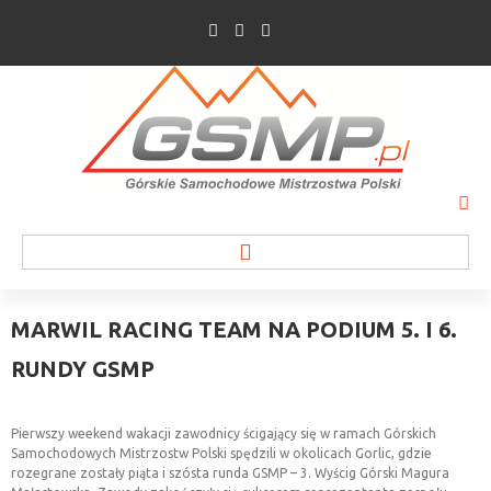
MARWIL
RACING
TEAM
NA
PODIUM
5.
I
6.
RUNDY
GSMP
WIADOMOŚCI
INFORMACJE O WYŚCIGU
Pierwszy weekend wakacji zawodnicy ścigający się w ramach Górskich
Samochodowych Mistrzostw Polski spędzili w okolicach Gorlic, gdzie
rozegrane zostały piąta i szósta runda GSMP – 3. Wyścig Górski Magura
WYPOWIEDZI ZAWODNIKÓW