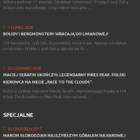
Sobota podczas 17. Wyścigu Górskiego Limanowa – Przełęcz pod Ostrą
dostarczyła wszystkiego, czego kibice wyścigów ...
14 LIPIEC 2026
BOLIDY
I
BERGMONSTERY
WRACAJĄ
DO
LIMANOWEJ!
130 kierowców, czyli tylu, ilu pomieścić może trasa Wyścigu Górskiego
Limanowa – Przełęcz pod Ostrą zgłosiło się do ...
25 CZERWIEC 2026
MACIEJ
SERAFIN
UKOŃCZYŁ
LEGENDARNY
PIKES
PEAK.
POLSKI
KIEROWCA
NA
MECIE
„RACE
TO
THE
CLOUDS”
Historia została napisana! Maciej Serafin, reprezentujący Polskę w 104.
edycji The Broadmoor Pikes Peak International ...
SPECJALNE
03 GRUDZIEŃ 2017
MARCIN
SŁOBODZIAN
NAJSZYBSZYM
GÓRALEM
NA
KAROWEJ