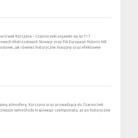
ów trasie Korczyna – Czarnorzeki pojawiło się aż 117
owych Mistrzostwach Słowacji oraz FIA European Historic Hill
ycrossowe, jak również historyczne maszyny oraz efektowne
i własną atmosferę. Korczyna oraz prowadząca do Czarnorzek
jmocniejsze samochody krajowego czempionatu, aż po historyczne