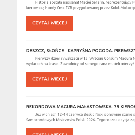
Historia została napisana! Maciej Serafin, reprezentujący 
kierownicą Hondy Civic TCR przygotowanej przez Kubit Motorsport
CZYTAJ WIĘCEJ
DESZCZ,
SŁOŃCE
I
KAPRYŚNA
POGODA.
PIERWSZ
Pierwszy dzień rywalizacji w 13. Wyścigu Górskim Magura
wydarzeń na trasie. Zawodnicy od samego rana musieli mierzyć 
CZYTAJ WIĘCEJ
REKORDOWA
MAGURA
MAŁASTOWSKA.
79
KIER
Już w dniach 12–14 czerwca Beskid Niski ponownie stanie si
Samochodowych Mistrzostw Polski 2026. Tegoroczna edycja zapis
CZYTAJ WIĘCEJ