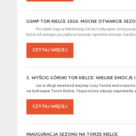
GSMP
TOR
KIELCE
2026.
MOCNE
OTWARCIE
SEZO
Początek maja w Miedzianej Górze tradycyjnie oznacza jed
które od samego początku przyniosły ogromne emocje, bardzo 
CZYTAJ WIĘCEJ
3.
WYŚCIG
GÓRSKI
TOR
KIELCE:
WIELKIE
EMOCJE
I
Już w długi weekend majowy oczy fanów motorsportu zw
na kultowym Torze Kielce. Tegoroczna edycja zapowiada s
CZYTAJ WIĘCEJ
INAUGURACJA
SEZONU
NA
TORZE
KIELCE