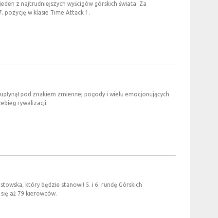
 jeden z najtrudniejszych wyścigów górskich świata. Za
. pozycję w klasie Time Attack 1.
 upłynął pod znakiem zmiennej pogody i wielu emocjonujących
bieg rywalizacji.
towska, który będzie stanowił 5. i 6. rundę Górskich
się aż 79 kierowców.