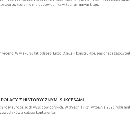
orsportu, który nie ma odpowiednika w żadnym innym kraju.
 legend. W wieku 86 lat odszedł Enzo Osella – konstruktor, pasjonat i założyciel
POLACY
Z
HISTORYCZNYMI
SUKCESAMI
 się losy europejskich wyścigów górskich. W dniach 19–21 września 2025 roku mal
ch zawodników z całego kontynentu.