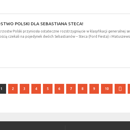
OSTWO
POLSKI
DLA
SEBASTIANA
STECA!
ostw Polski przyniosła ostateczne rozstrzygnięcie w klasyfikacji generalnej se
ością czekali na pojedynek dwóch Sebastianów – Steca (Ford Fiesta) i Matuszewsk
1
2
3
4
5
6
7
8
9
10