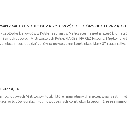
YWNY
WEEKEND
PODCZAS
23.
WYŚCIGU
GÓRSKIEGO
PRZĄDKI
 czołówkę kierowców z Polski i zagranicy. Na liczącej niespełna sześć kilometr
ch Samochodowych Mistrzostwach Polski, FIA CEZ, FIA CEZ Historic, Międzynarod
, że kibice mogli oglądać zarówno nowoczesne konstrukcje klasy GT i auta rall
O
PRZĄDKI
h Samochodowych Mistrzostw Polski, które mają własny charakter, własny rytm 
owiska wyścigów górskich - od nowoczesnych konstrukcji kategorii 2, przez na