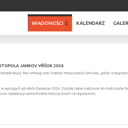
WIADOMOŚCI
KALENDARZ
GALER
INFORMACJE O WYŚCIGU
WYPOWIEDZI ZAWODNIKÓW
UTOPOLA
JANKOV
VŔŠOK
2026
INFORMACJE ORGANIZATORÓW
e temperatury. Nie ominęły one również miejscowości Uhrovec, gdzie rozegran
WIADOMOŚCI Z PZM
w wyścigach górskich Dynamax 2026. Zostały także zaliczone do mistrzostw 
 oraz rywalizacji samochodów historycznych na regularność.