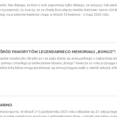
dzi. Nie dlatego, że ktoś o nich zapomniał, tylko dlatego, że wszyscy i tak wiedz
 przyczepność, to znaczy, że za chwilę ktoś włączy światła startowe i sezon Górs
utaj, na przełomie kwietnia i maja, w dniach 30 kwietnia - 2 maja 2026 roku.
ŚRÓD
FAWORYTÓW
LEGENDARNEGO
MEMORIAŁU
„BONGO”!
ckie miasteczko Skradin po raz piąty stanie się areną jednego z najbardziej 
y pamięci zmarłego przedwcześnie Istvana „Bongo” Kavecza co roku przyciąga
ów Krka kibice mogą spodziewać się emocjonującej walki o ułamki sekund, efek
ARINO
ą motorsportu. W dniach 2–5 października 2025 roku odbędzie się 23. edycja leg
ączy w sobie rywalizację sportową z widowiskowym show – odcinki specjalne uzu