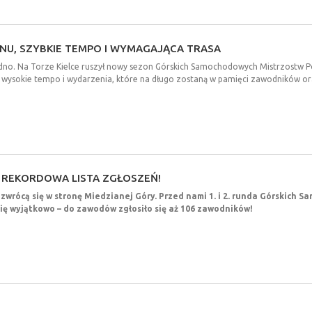
NU,
SZYBKIE
TEMPO
I
WYMAGAJĄCA
TRASA
no. Na Torze Kielce ruszył nowy sezon Górskich Samochodowych Mistrzostw Pols
wysokie tempo i wydarzenia, które na długo zostaną w pamięci zawodników or
REKORDOWA
LISTA
ZGŁOSZEŃ!
rócą się w stronę Miedzianej Góry. Przed nami 1. i 2. runda Górskich S
ię wyjątkowo – do zawodów zgłosiło się aż 106 zawodników!