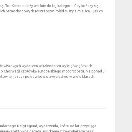
ą. Tor Kielce należy właśnie do tej kategorii. Gdy kończy się
kich Samochodowych Mistrzostw Polski ruszy z miejsca. I jak co
widowiskowych wydarzeń w kalendarzu wyścigów górskich –
 do Chorwacji czołówkę europejskiego motorsportu. Na ponad 3-
townej jazdy i pojedynków o zwycięstwo w wielu klasach.
endarnego RallyLegend, wydarzenia, które od lat przyciąga
pełniają efektowne parady, spotkania z zawodnikami oraz