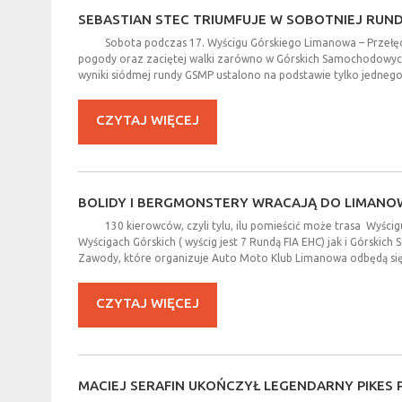
SEBASTIAN
STEC
TRIUMFUJE
W
SOBOTNIEJ
RUND
Sobota podczas 17. Wyścigu Górskiego Limanowa – Przełęcz 
pogody oraz zaciętej walki zarówno w Górskich Samochodowych 
wyniki siódmej rundy GSMP ustalono na podstawie tylko jedneg
CZYTAJ WIĘCEJ
BOLIDY
I
BERGMONSTERY
WRACAJĄ
DO
LIMANO
130 kierowców, czyli tylu, ilu pomieścić może trasa Wyśc
Wyścigach Górskich ( wyścig jest 7 Rundą FIA EHC) jak i Górskic
Zawody, które organizuje Auto Moto Klub Limanowa odbędą się
CZYTAJ WIĘCEJ
MACIEJ
SERAFIN
UKOŃCZYŁ
LEGENDARNY
PIKES