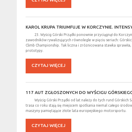
KAROL
KRUPA
TRIUMFUJE
W
KORCZYNIE.
INTENS
23. Wyścig Górski Prządki ponownie przyciągnął do Korczyny
zawodników rywalizujących równolegle w pięciu seriach: Górski
Climb Championship. Tak liczna i zróżnicowana stawka sprawiła
prototypy.
CZYTAJ WIĘCEJ
117
AUT
ZGŁOSZONYCH
DO
WYŚCIGU
GÓRSKIEG
Wyścig Górski Prządki od lat należy do tych rund Górskic
trasa co roku stają się miejscem spotkania niemal całego środ
maszyny pamiętające złote lata europejskiego motorsportu.
CZYTAJ WIĘCEJ