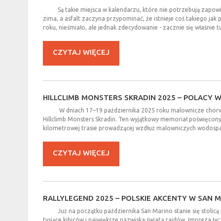
Są takie miejsca w kalendarzu, które nie potrzebują zapowie
zima, a asfalt zaczyna przypominać, że istnieje coś takiego jak
roku, nieśmiało, ale jednak zdecydowanie - zacznie się właśnie t
CZYTAJ WIĘCEJ
HILLCLIMB
MONSTERS
SKRADIN
2025
–
POLACY
W
W dniach 17–19 października 2025 roku malownicze chorwa
Hillclimb Monsters Skradin. Ten wyjątkowy memoriał poświęcon
kilometrowej trasie prowadzącej wzdłuż malowniczych wodospad
CZYTAJ WIĘCEJ
RALLYLEGEND
2025
–
POLSKIE
AKCENTY
W
SAN
M
Już na początku października San Marino stanie się stolic
tysiące kibiców i największe nazwiska świata rajdów. Impreza ł