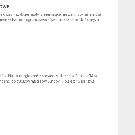
OWEJ
iwać – szybkiej jazdy, zmieniającej się z minuty na minutę
ie jednak harmonogram zawodów musiał zostać skrócony, a
dów. Na liście zgłoszeń zarówno Mistrzostw Europy FIA w
endenci do tytułów mistrzów Europy i Polski z 15 państw!