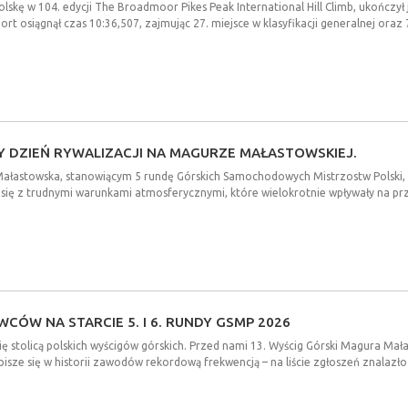
Polskę w 104. edycji The Broadmoor Pikes Peak International Hill Climb, ukończył
 osiągnął czas 10:36,507, zajmując 27. miejsce w klasyfikacji generalnej oraz 7
Y
DZIEŃ
RYWALIZACJI
NA
MAGURZE
MAŁASTOWSKIEJ.
 Małastowska, stanowiącym 5 rundę Górskich Samochodowych Mistrzostw Polski,
się z trudnymi warunkami atmosferycznymi, które wielokrotnie wpływały na prze
OWCÓW
NA
STARCIE
5.
I
6.
RUNDY
GSMP
2026
ę stolicą polskich wyścigów górskich. Przed nami 13. Wyścig Górski Magura Małas
ze się w historii zawodów rekordową frekwencją – na liście zgłoszeń znalazło 