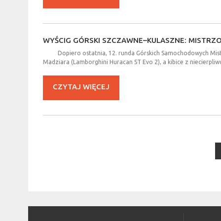
WYŚCIG
GÓRSKI
SZCZAWNE–KULASZNE:
MISTRZ
Dopiero ostatnia, 12. runda Górskich Samochodowych Mistrz
Madziara (Lamborghini Huracan ST Evo 2), a kibice z niecierpliw
CZYTAJ WIĘCEJ