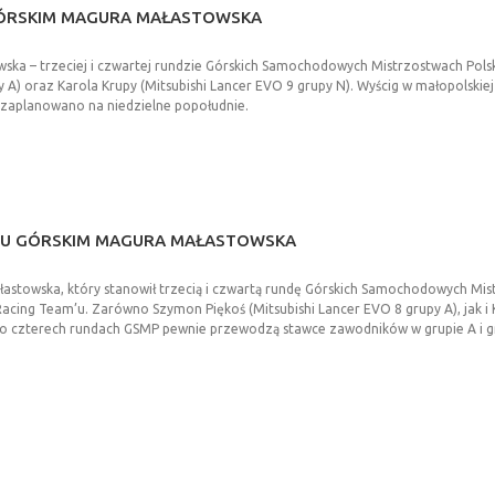
ÓRSKIM
MAGURA
MAŁASTOWSKA
ska – trzeciej i czwartej rundzie Górskich Samochodowych Mistrzostwach Polsk
y A) oraz Karola Krupy (Mitsubishi Lancer EVO 9 grupy N). Wyścig w małopolskie
 zaplanowano na niedzielne popołudnie.
GU
GÓRSKIM
MAGURA
MAŁASTOWSKA
ałastowska, który stanowił trzecią i czwartą rundę Górskich Samochodowych Mis
ing Team’u. Zarówno Szymon Piękoś (Mitsubishi Lancer EVO 8 grupy A), jak i K
o czterech rundach GSMP pewnie przewodzą stawce zawodników w grupie A i g