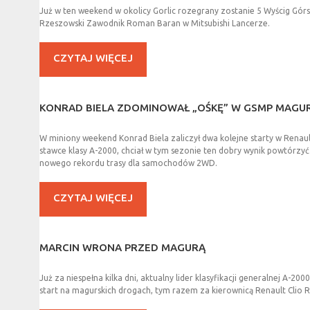
Już w ten weekend w okolicy Gorlic rozegrany zostanie 5 Wyścig Gór
Rzeszowski Zawodnik Roman Baran w Mitsubishi Lancerze.
CZYTAJ WIĘCEJ
KONRAD
BIELA
ZDOMINOWAŁ
„OŚKĘ”
W
GSMP
MAGU
W miniony weekend Konrad Biela zaliczył dwa kolejne starty w Renau
stawce klasy A-2000, chciał w tym sezonie ten dobry wynik powtórzyć
nowego rekordu trasy dla samochodów 2WD.
CZYTAJ WIĘCEJ
MARCIN
WRONA
PRZED
MAGURĄ
Już za niespełna kilka dni, aktualny lider klasyfikacji generalnej A-20
start na magurskich drogach, tym razem za kierownicą Renault Clio R