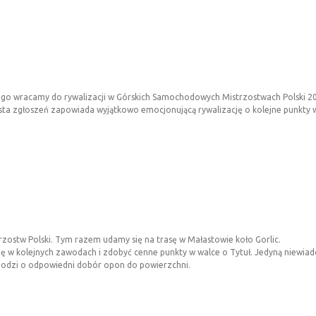
go wracamy do rywalizacji w Górskich Samochodowych Mistrzostwach Polski 20
ta zgłoszeń zapowiada wyjątkowo emocjonującą rywalizację o kolejne punkty w 
rzostw Polski. Tym razem udamy się na trasę w Małastowie koło Gorlic.
ę w kolejnych zawodach i zdobyć cenne punkty w walce o Tytuł. Jedyną niewi
 chodzi o odpowiedni dobór
opon do powierzchni.