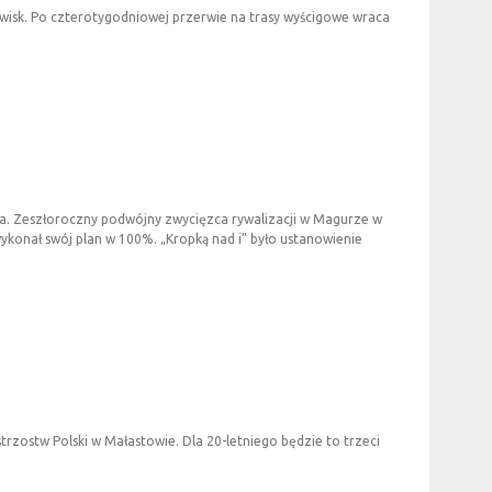
zwisk. Po czterotygodniowej przerwie na trasy wyścigowe wraca
mpa. Zeszłoroczny podwójny zwycięzca rywalizacji w Magurze w
wykonał swój plan w 100%. „Kropką nad i” było ustanowienie
Mistrzostw Polski w Małastowie. Dla 20-letniego będzie to trzeci