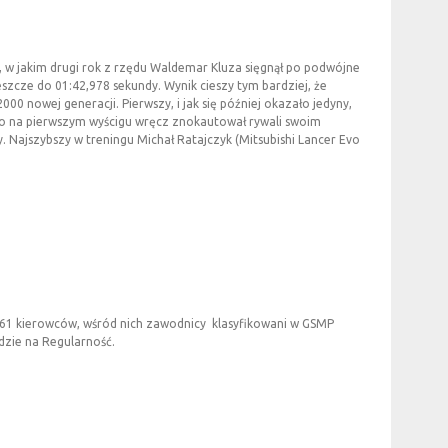
, w jakim drugi rok z rzędu Waldemar Kluza sięgnął po podwójne
szcze do 01:42,978 sekundy. Wynik cieszy tym bardziej, że
0 nowej generacji. Pierwszy, i jak się później okazało jedyny,
, bo na pierwszym wyścigu wręcz znokautował rywali swoim
ajszybszy w treningu Michał Ratajczyk (Mitsubishi Lancer Evo
ę 61 kierowców, wśród nich zawodnicy klasyfikowani w GSMP
dzie na Regularność.