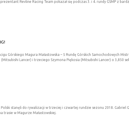
prezentant Revline Racing Team pokazał się podczas 3. i 4. rundy GSMP z bardz
IG!
yścigu Górskiego Magura Małastowska – 5 Rundę Górskich Samochodowych Mistrz
Mitsubishi Lancer) i trzeciego Szymona Piękosia (Mitsubishi Lancer) o 3,850 se
ki stanęli do rywalizacji w trzeciej i czwartej rundzie sezonu 2018. Gabrie
a trasie w Magurze Małastowskiej.