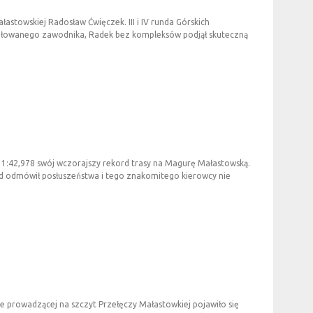
stowskiej Radosław Ćwięczek. III i IV runda Górskich
ytułowanego zawodnika, Radek bez kompleksów podjął skuteczną
1:42,978 swój wczorajszy rekord trasy na Magurę Małastowską.
ód odmówił posłuszeństwa i tego znakomitego kierowcy nie
 prowadzącej na szczyt Przełęczy Małastowkiej pojawiło się