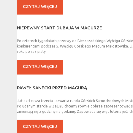
CZYTAJ WIĘCEJ
NIEPEWNY
START
DUBAJA
W
MAGURZE
Po czterech tygodniach przerwy od Bieszczadzkiego Wyścigu Górskie
konkurentami podczas 5. Wyścigu Górskiego Magura Małostowska. Lis
roku po raz piaty.
CZYTAJ WIĘCEJ
PAWEŁ
SANECKI
PRZED
MAGURĄ
Już dziś rusza trzecia i czwarta runda Górskich Samochodowych Mist
Po udanym starcie w Załużu chcemy równie dobrze zaprezentować si
zmieniają się z godziny na godzinę. Zapowiada się więc loteria jeśli
CZYTAJ WIĘCEJ