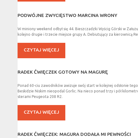
PODWÓJNE
ZWYCIĘSTWO
MARCINA
WRONY
W miniony weekend odbył się 44. Bieszczadzki Wyścig Górski w Załużu
kolejno drugie i trzecie miejsce grupy A. Debiutujący za kierownicą R
CZYTAJ WIĘCEJ
RADEK
ĆWIĘCZEK
GOTOWY
NA
MAGURĘ
Ponad 60-ciu zawodników awizuje swój start w kolejnej odsłonie te
Beskidzie Niskim nieopodal Gorlic. Na nieco ponad trzy i pół kilomet
sterami Peugeota 208 R2.
CZYTAJ WIĘCEJ
RADEK
ĆWIĘCZEK:
MAGURA
DODAŁA
MI
PEWNOŚCI