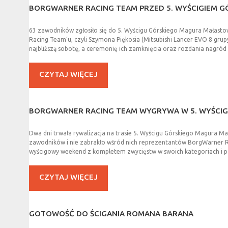
BORGWARNER
RACING
TEAM
PRZED
5.
WYŚCIGIEM
G
63 zawodników zgłosiło się do 5. Wyścigu Górskiego Magura Małastow
Racing Team’u, czyli Szymona Piękosia (Mitsubishi Lancer EVO 8 grup
najbliższą sobotę, a ceremonię ich zamknięcia oraz rozdania nagród
CZYTAJ WIĘCEJ
BORGWARNER
RACING
TEAM
WYGRYWA
W
5.
WYŚCI
Dwa dni trwała rywalizacja na trasie 5. Wyścigu Górskiego Magura M
zawodników i nie zabrakło wśród nich reprezentantów BorgWarner Rac
wyścigowy weekend z kompletem zwycięstw w swoich kategoriach i p
CZYTAJ WIĘCEJ
GOTOWOŚĆ
DO
ŚCIGANIA
ROMANA
BARANA