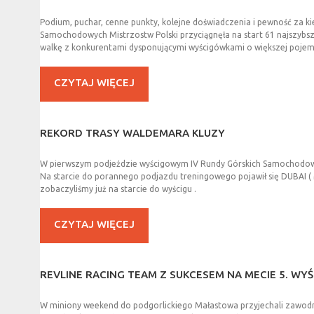
Podium, puchar, cenne punkty, kolejne doświadczenia i pewność za ki
Samochodowych Mistrzostw Polski przyciągnęła na start 61 najszybs
walkę z konkurentami dysponującymi wyścigówkami o większej pojemno
CZYTAJ WIĘCEJ
REKORD
TRASY
WALDEMARA
KLUZY
W pierwszym podjeździe wyścigowym IV Rundy Górskich Samochodowych
Na starcie do porannego podjazdu treningowego pojawił się DUBAI (
zobaczyliśmy już na starcie do wyścigu .
CZYTAJ WIĘCEJ
REVLINE
RACING
TEAM
Z
SUKCESEM
NA
MECIE
5.
WYŚ
W miniony weekend do podgorlickiego Małastowa przyjechali zawodnic