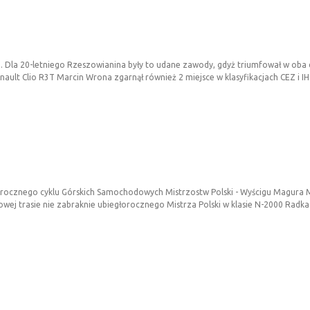
. Dla 20-letniego Rzeszowianina były to udane zawody, gdyż triumfował w oba dn
enault Clio R3T Marcin Wrona zgarnął również 2 miejsce w klasyfikacjach CEZ i IH
gorocznego cyklu Górskich Samochodowych Mistrzostw Polski - Wyścigu Magura 
rowej trasie nie zabraknie ubiegłorocznego Mistrza Polski w klasie N-2000 Radka