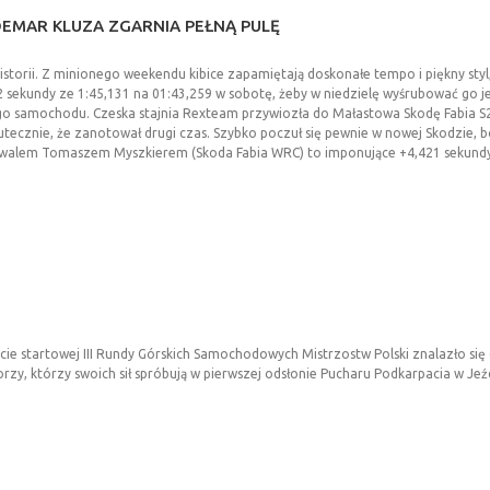
DEMAR
KLUZA
ZGARNIA
PEŁNĄ
PULĘ
storii. Z minionego weekendu kibice zapamiętają doskonałe tempo i piękny styl
2 sekundy ze 1:45,131 na 01:43,259 w sobotę, żeby w niedzielę wyśrubować go je
ego samochodu. Czeska stajnia Rexteam przywiozła do Małastowa Skodę Fabia S200
kutecznie, że zanotował drugi czas. Szybko poczuł się pewnie w nowej Skodzie
alem Tomaszem Myszkierem (Skoda Fabia WRC) to imponujące +4,421 sekundy. N
ie startowej III Rundy Górskich Samochodowych Mistrzostw Polski znalazło si
rzy, którzy swoich sił spróbują w pierwszej odsłonie Pucharu Podkarpacia w Jeź