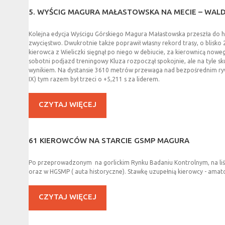
5.
WYŚCIG
MAGURA
MAŁASTOWSKA
NA
MECIE
–
WAL
Kolejna edycja Wyścigu Górskiego Magura Małastowska przeszła do hi
zwycięstwo. Dwukrotnie także poprawił własny rekord trasy, o blisko 
kierowca z Wieliczki sięgnął po niego w debiucie, za kierownicą now
sobotni podjazd treningowy Kluza rozpoczął spokojnie, ale na tyle s
wynikiem. Na dystansie 3610 metrów przewaga nad bezpośrednim ryw
IX) tym razem był trzeci o +5,211 s za liderem.
CZYTAJ WIĘCEJ
61
KIEROWCÓW
NA
STARCIE
GSMP
MAGURA
Po przeprowadzonym na gorlickim Rynku Badaniu Kontrolnym, na liśc
oraz w HGSMP ( auta historyczne). Stawkę uzupełnią kierowcy - amato
CZYTAJ WIĘCEJ