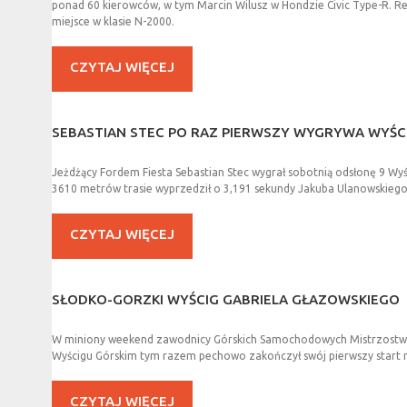
ponad 60 kierowców, w tym Marcin Wilusz w Hondzie Civic Type-R. Re
miejsce w klasie N-2000.
CZYTAJ WIĘCEJ
SEBASTIAN
STEC
PO
RAZ
PIERWSZY
WYGRYWA
WYŚC
Jeżdżący Fordem Fiesta Sebastian Stec wygrał sobotnią odsłonę 9 W
3610 metrów trasie wyprzedził o 3,191 sekundy Jakuba Ulanowskiego (
CZYTAJ WIĘCEJ
SŁODKO-GORZKI
WYŚCIG
GABRIELA
GŁAZOWSKIEGO
W miniony weekend zawodnicy Górskich Samochodowych Mistrzostw Pols
Wyścigu Górskim tym razem pechowo zakończył swój pierwszy start n
CZYTAJ WIĘCEJ