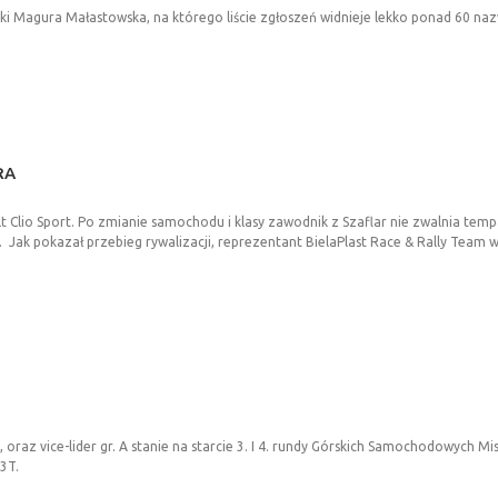
ski Magura Małastowska, na którego liście zgłoszeń widnieje lekko ponad 60 na
RA
lt Clio Sport. Po zmianie samochodu i klasy zawodnik z Szaflar nie zwalnia te
. Jak pokazał przebieg rywalizacji, reprezentant BielaPlast Race & Rally Team 
00, oraz vice-lider gr. A stanie na starcie 3. I 4. rundy Górskich Samochodowych 
3T.