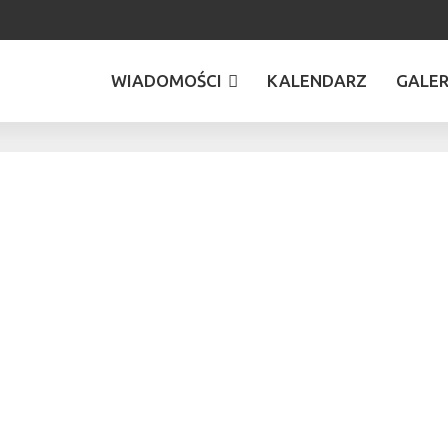
WIADOMOŚCI
KALENDARZ
GALER
INFORMACJE O WYŚCIGU
WYPOWIEDZI ZAWODNIKÓW
INFORMACJE ORGANIZATORÓW
WIADOMOŚCI Z PZM