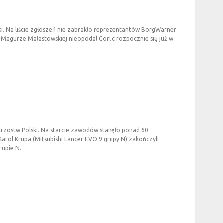
i. Na liście zgłoszeń nie zabrakło reprezentantów BorgWarner
j Magurze Małastowskiej nieopodal Gorlic rozpocznie się już w
trzostw Polski. Na starcie zawodów stanęło ponad 60
arol Krupa (Mitsubishi Lancer EVO 9 grupy N) zakończyli
rupie N.