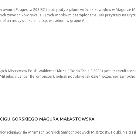
erownicą Peugeota 208 R2 to atrybuty z jakimi wrócił z zawodów w Magurze Mała
zych zawodników rywalizujących w polskim czempionacie. Jak przystało na ut
ści i mocy silnika, mierząc w podium w grupie A.
 Mistrzostw Polski Waldemar Kluza ( Skoda Fabia S 2000) pobił z rezultatem 
 Mitsubishi Lancer Bergmonster), jednak podobnie jak dzień wcześniej, samoch
CIGU
GÓRSKIEGO
MAGURA
MAŁASTOWSKA
y ścigający się w ramach Górskich Samochodowych Mistrzostw Polski. Na trasie