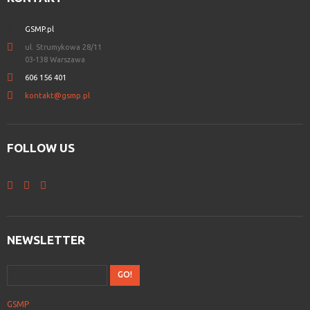
GSMP.pl
ul. Strumykowa 28/11
03-138 Warszawa
606 156 401
kontakt@gsmp.pl
FOLLOW
US
NEWSLETTER
GSMP