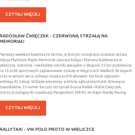
CZYTAJ WIĘCEJ
RADOSŁAW
ĆWIĘCZEK
-
CZERWONĄ
STRZAŁĄ
NA
MEMORIAŁ!
Pierwszy weekend kwietnia to termin, w którym rozegrana zostanie szósta
edycja Platinium Rajdu Memoriał Janusza Kuliga i Mariana Bublewicza w
Wieliczce. Sobotnie i niedzielne odcinki specjalne o długości 35 km podzielone
na 10 prób sportowych zaplanowane zostały w Węgrzcach Wielkich, Brzegach
oraz w samym sercu solnego miasta pod Krakowem. Na liście zgłoszeń
widnieją 42 załogi. W klasie pierwszej, w której zgłoszonych jest dziewięciu
zawodników, 35 numer boczny otrzymali bracia Radek i Rafał Ćwięczek,
którzy przystąpią do rywalizacji Peugeotem 208 R2 ze stajni Stanlej Racing.
CZYTAJ WIĘCEJ
RALLYTAXI
-
VW
POLO
PROTO
W
WIELICZCE