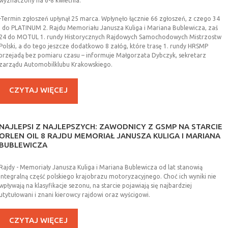
wyznaczony na 6-8 kwietnia.
-Termin zgłoszeń upłynął 25 marca. Wpłynęło łącznie 66 zgłoszeń, z czego 34
do PLATINUM 2. Rajdu Memoriału Janusza Kuliga i Mariana Bublewicza, zaś
24 do MOTUL 1. rundy Historycznych Rajdowych Samochodowych Mistrzostw
Polski, a do tego jeszcze dodatkowo 8 załóg, które trasę 1. rundy HRSMP
przejadą bez pomiaru czasu – informuje Małgorzata Dybczyk, sekretarz
zarządu Automobilklubu Krakowskiego.
CZYTAJ WIĘCEJ
NAJLEPSI
Z
NAJLEPSZYCH:
ZAWODNICY
Z
GSMP
NA
STARCIE
ORLEN
OIL
8
RAJDU
MEMORIAŁ
JANUSZA
KULIGA
I
MARIANA
BUBLEWICZA
Rajdy - Memoriały Janusza Kuliga i Mariana Bublewicza od lat stanowią
integralną część polskiego krajobrazu motoryzacyjnego. Choć ich wyniki nie
wpływają na klasyfikacje sezonu, na starcie pojawiają się najbardziej
utytułowani i znani kierowcy rajdowi oraz wyścigowi.
CZYTAJ WIĘCEJ