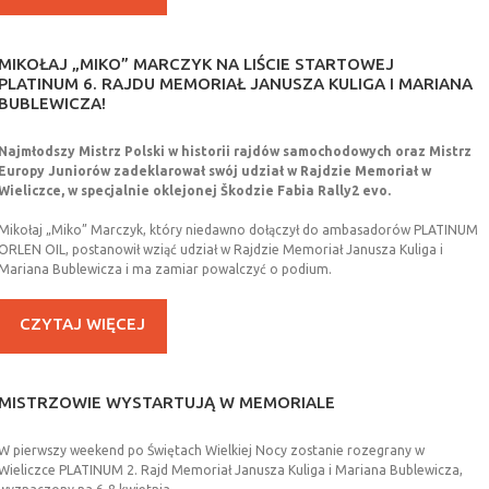
MIKOŁAJ
„MIKO”
MARCZYK
NA
LIŚCIE
STARTOWEJ
PLATINUM
6.
RAJDU
MEMORIAŁ
JANUSZA
KULIGA
I
MARIANA
BUBLEWICZA!
Najmłodszy Mistrz Polski w historii rajdów samochodowych oraz Mistrz
Europy Juniorów zadeklarował swój udział w Rajdzie Memoriał w
Wieliczce, w specjalnie oklejonej Škodzie Fabia Rally2 evo.
Mikołaj „Miko” Marczyk, który niedawno dołączył do ambasadorów PLATINUM
ORLEN OIL, postanowił wziąć udział w Rajdzie Memoriał Janusza Kuliga i
Mariana Bublewicza i ma zamiar powalczyć o podium.
CZYTAJ WIĘCEJ
MISTRZOWIE
WYSTARTUJĄ
W
MEMORIALE
W pierwszy weekend po Świętach Wielkiej Nocy zostanie rozegrany w
Wieliczce PLATINUM 2. Rajd Memoriał Janusza Kuliga i Mariana Bublewicza,