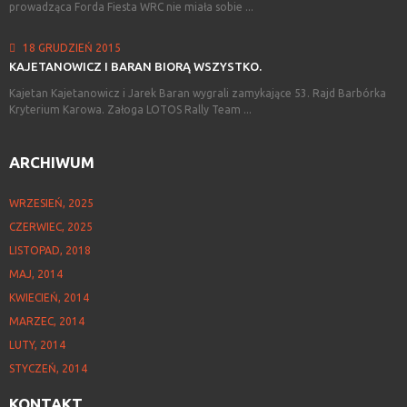
prowadząca Forda Fiesta WRC nie miała sobie ...
18 GRUDZIEŃ 2015
KAJETANOWICZ
I
BARAN
BIORĄ
WSZYSTKO.
Kajetan Kajetanowicz i Jarek Baran wygrali zamykające 53. Rajd Barbórka
Kryterium Karowa. Załoga LOTOS Rally Team ...
ARCHIWUM
WRZESIEŃ, 2025
CZERWIEC, 2025
LISTOPAD, 2018
MAJ, 2014
KWIECIEŃ, 2014
MARZEC, 2014
LUTY, 2014
STYCZEŃ, 2014
KONTAKT