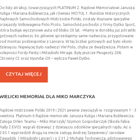
Do listy atrakcji, towarzyszących PLATINUM 2. Rajdowi Memoriałowi Janusza
Kuliga i Mariana Bublewicza, jak również MOTUL 1. Rundzie Historycznych
Rajdowych Samochodowych Mistrzostw Polski, zostały dopisane specjalne
przejazdy Volkswagena Polo Proto. Samochód pochodzi z firmy Dytko Sport,
która buduje wyczynowe auta od blisko 20 lat. –Mamy w dorobku już pół setki
gotowych nadwozi, bo głównie sprzedajemy same nadwozia, przygotowane
pod montaż podzespołów z Lancera. W tej liczbie gotowych aut było około
dziesięciu. Najwięcej było nadwozi VW Polo, chyba ze dwadzieścia. Potem w
kolejności Fordy Fiesty i Mitsubishi Mirage. Były jeszcze Peugeoty 208,
Citroeny C3 oraz Hyundai i20 – wylicza Paweł Dytko.
CZYTAJ WIĘCEJ
WIELICKI
MEMORIAŁ
DLA
MIKO
MARCZYKA
Rajdowi mistrzowie Polski 2019 i 2021 pewnie zwyciężyli w rozgrywanym 1 - 3
kwietnia Platinum 6 Rajdzie memorale Janusza Kuliga i Mariana Bublewicza.
Załoga Orlen Teamu – Miko Marczyk/ Szymon Gospodarczyk (Skoda Fabia
Rally 2 EVO) wygrali dziewięć z dziesięciu odcinków specjalnych rajdu. Aż o
2:05.1 wyprzedzili drugą na mecie załogę Andrzej Szepieniec/ Jarosław
Zawadzki ( Mitsubishi Lancer) i o 2:31.2 Michała Tochowicza, pilotowanego