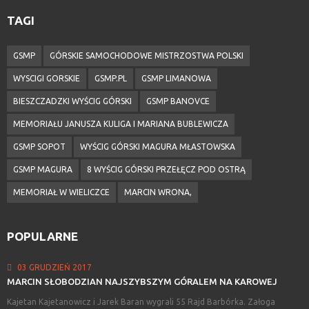
TAGI
GSMP
GÓRSKIE SAMOCHODOWE MISTRZOSTWA POLSKI
WYSCIGI GORSKIE
GSMP.PL
GSMP LIMANOWA
BIESZCZADZKI WYŚCIG GÓRSKI
GSMP BANOVCE
MEMORIAŁU JANUSZA KULIGA I MARIANA BUBLEWICZA
GSMP SOPOT
WYŚCIG GÓRSKI MAGURA MŁASTOWSKA
GSMP MAGURA
8 WYŚCIG GÓRSKI PRZEŁĘCZ POD OSTRĄ
MEMORIAŁ W WIELICZCE
MARCIN WRONA,
POPULARNE
03 GRUDZIEŃ 2017
MARCIN
SŁOBODZIAN
NAJSZYBSZYM
GÓRALEM
NA
KAROWEJ
Kajetan Kajetanowicz i Jarek Baran wygrali 55 Rajd Barbórka. Załoga