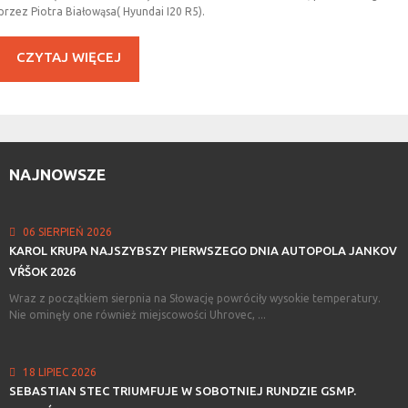
przez Piotra Białowąsa( Hyundai I20 R5).
CZYTAJ WIĘCEJ
NAJNOWSZE
06 SIERPIEŃ 2026
KAROL
KRUPA
NAJSZYBSZY
PIERWSZEGO
DNIA
AUTOPOLA
JANKOV
VŔŠOK
2026
Wraz z początkiem sierpnia na Słowację powróciły wysokie temperatury.
Nie ominęły one również miejscowości Uhrovec, ...
18 LIPIEC 2026
SEBASTIAN
STEC
TRIUMFUJE
W
SOBOTNIEJ
RUNDZIE
GSMP.