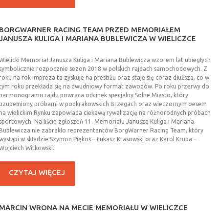
KALENDARZ
BORGWARNER
RACING
TEAM
PRZED
MEMORIAŁEM
JANUSZA
KULIGA
I
MARIANA
BUBLEWICZA
W
WIELICZCE
GALERIA
Wielicki Memoriał Janusza Kuliga i Mariana Bublewicza wzorem lat ubiegłych
symbolicznie rozpocznie sezon 2018 w polskich rajdach samochodowych. Z
ZESPÓŁ
roku na rok impreza ta zyskuje na prestiżu oraz staje się coraz dłuższa, co w
tym roku przekłada się na dwudniowy format zawodów. Po roku przerwy do
harmonogramu rajdu powraca odcinek specjalny Solne Miasto, który
uzupełniony próbami w podkrakowskich Brzegach oraz wieczornym oesem
REGULAMINY
na wielickim Rynku zapowiada ciekawą rywalizację na różnorodnych próbach
sportowych. Na liście zgłoszeń 11. Memoriału Janusza Kuliga i Mariana
Bublewicza nie zabrakło reprezentantów BorgWarner Racing Team, który
KONTAKT
wystąpi w składzie Szymon Piękoś – Łukasz Krasowski oraz Karol Krupa –
Wojciech Witkowski.
CZYTAJ WIĘCEJ
MARCIN
WRONA
NA
MECIE
MEMORIAŁU
W
WIELICZCE