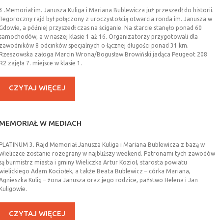
3 .Memoriał im. Janusza Kuliga i Mariana Bublewicza już przeszedł do historii.
Tegoroczny rajd był połączony z uroczystością otwarcia ronda im. Janusza w
Gdowie, a później przyszedł czas na ściganie. Na starcie stanęło ponad 60
samochodów, a w naszej klasie 1 aż 16. Organizatorzy przygotowali dla
zawodników 8 odcinków specjalnych o łącznej długości ponad 31 km.
Rzeszowska załoga Marcin Wrona/Bogusław Browiński jadąca Peugeot 208
R2 zajęła 7. miejsce w klasie 1.
CZYTAJ WIĘCEJ
MEMORIAŁ
W
MEDIACH
PLATINUM 3. Rajd Memoriał Janusza Kuliga i Mariana Bublewicza z bazą w
Wieliczce zostanie rozegrany w najbliższy weekend. Patronami tych zawodów
są burmistrz miasta i gminy Wieliczka Artur Kozioł, starosta powiatu
wielickiego Adam Kociołek, a także Beata Bublewicz – córka Mariana,
Agnieszka Kulig – żona Janusza oraz jego rodzice, państwo Helena i Jan
Kuligowie.
CZYTAJ WIĘCEJ