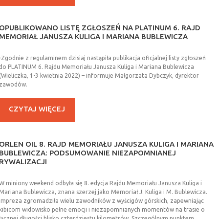
OPUBLIKOWANO
LISTĘ
ZGŁOSZEŃ
NA
PLATINUM
6.
RAJD
MEMORIAŁ
JANUSZA
KULIGA
I
MARIANA
BUBLEWICZA
-Zgodnie z regulaminem dzisiaj nastąpiła publikacja oficjalnej listy zgłoszeń
do PLATINUM 6. Rajdu Memoriału Janusza Kuliga i Mariana Bublewicza
(Wieliczka, 1-3 kwietnia 2022) – informuje Małgorzata Dybczyk, dyrektor
zawodów.
CZYTAJ WIĘCEJ
ORLEN
OIL
8.
RAJD
MEMORIAŁU
JANUSZA
KULIGA
I
MARIANA
BUBLEWICZA:
PODSUMOWANIE
NIEZAPOMNIANEJ
RYWALIZACJI
W miniony weekend odbyła się 8. edycja Rajdu Memoriału Janusza Kuliga i
Mariana Bublewicza, znana szerzej jako Memoriał J. Kuliga i M. Bublewicza.
Impreza zgromadziła wielu zawodników z wyścigów górskich, zapewniając
kibicom widowisko pełne emocji i niezapomnianych momentów na trasie o
łącznej długości blisko czterdziestu kilometrów. Szczególnym punktem