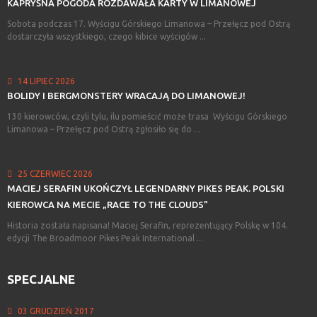
KAPRYŚNA
POGODA
ROZDAWAŁA
KARTY
W
LIMANOWEJ
Sobota podczas 17. Wyścigu Górskiego Limanowa – Przełęcz pod Ostrą
dostarczyła wszystkiego, czego kibice wyścigów ...
14 LIPIEC 2026
BOLIDY
I
BERGMONSTERY
WRACAJĄ
DO
LIMANOWEJ!
130 kierowców, czyli tylu, ilu pomieścić może trasa Wyścigu Górskiego
Limanowa – Przełęcz pod Ostrą zgłosiło się do ...
25 CZERWIEC 2026
MACIEJ
SERAFIN
UKOŃCZYŁ
LEGENDARNY
PIKES
PEAK.
POLSKI
KIEROWCA
NA
MECIE
„RACE
TO
THE
CLOUDS”
Historia została napisana! Maciej Serafin, reprezentujący Polskę w 104.
edycji The Broadmoor Pikes Peak International ...
SPECJALNE
03 GRUDZIEŃ 2017