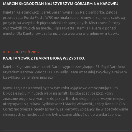
MARCIN
SŁOBODZIAN
NAJSZYBSZYM
GÓRALEM
NA
KAROWEJ
Kajetan Kajetanowicz i Jarek Baran wygrali 55 Rajd Barbórka. Załoga
prowadząca Forda Fiesta WRC nie miała sobie równych, zajmując czołową
pozycję na wszystkich pięciu odcinkach specjalnych. Mistrzowie Europy
wyprzedzili drugich na mecie, Filipa Nivette i Kamila Hellera o ponad
minutę. Dla Kajetanowicza to już piąta wygrana w grudniowym klasyku.
18 GRUDZIEŃ 2015
KAJETANOWICZ
I
BARAN
BIORĄ
WSZYSTKO.
Kajetan Kajetanowicz i Jarek Baran wygrali zamykające 53. Rajd Barbórka
Kryterium Karowa. Załoga LOTOS Rally Team wcześniej zwyciężyła także w
klasyfikacji generalnej imprezy.
Rywalizacja na Karowej była w tym roku wyjątkowo emocjonująca. Po
kilkudziesięciu minutach walki na asfalt i kostkę spadł deszcz, który
znacznie pogorszył warunki do jazdy. Bardzo długo na pierwszym miejscu
utrzymywali się Łukasz Byśkiniewicz i Maciej Wisławski, jadący Renault Clio.
Coraz mocniejsze opady sprawiły, że kierowcy ścigający się w zdecydowanie
silniejszych samochodach nie byli w stanie zbliżyć się do wyniku liderów.