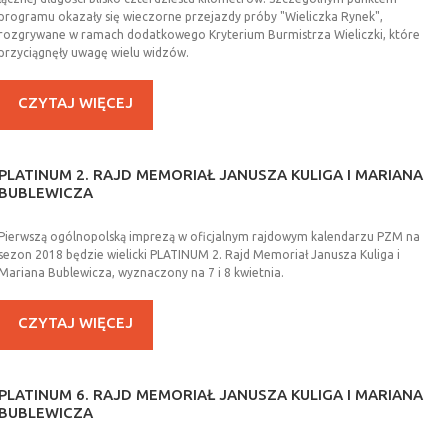
programu okazały się wieczorne przejazdy próby "Wieliczka Rynek",
rozgrywane w ramach dodatkowego Kryterium Burmistrza Wieliczki, które
przyciągnęły uwagę wielu widzów.
CZYTAJ WIĘCEJ
PLATINUM
2.
RAJD
MEMORIAŁ
JANUSZA
KULIGA
I
MARIANA
BUBLEWICZA
Pierwszą ogólnopolską imprezą w oficjalnym rajdowym kalendarzu PZM na
sezon 2018 będzie wielicki PLATINUM 2. Rajd Memoriał Janusza Kuliga i
Mariana Bublewicza, wyznaczony na 7 i 8 kwietnia.
CZYTAJ WIĘCEJ
PLATINUM
6.
RAJD
MEMORIAŁ
JANUSZA
KULIGA
I
MARIANA
BUBLEWICZA