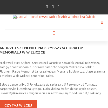
ANDRZEJ
SZEPIENIEC
NAJSZYBSZYM
GÓRALEM
MEMORIAŁU
W
WIELICZCE
WIADOMOŚCI
Krakowski duet Andrzej Szepieniec i Jarosław Zawadzki zostali najszybszą
załogą z rodowodem z Górskich Samochodowych Mistrzostw Polski 3.
INFORMACJE O WYŚCIGU
Platinum Rajdu Memoriał Janusza Kuliga i Mariana Bublewicza, plasując się na
3 miejscu w klasyfikacji generalnej rajdu.
WYPOWIEDZI ZAWODNIKÓW
Załoga Lancera Evo X R4 okazała się szybsza o 5,7 sekundy od Tomasza
Kasperczyka i Damiana Sytego. Najszybsi na dwóch dzisiejszych oesach,
INFORMACJE ORGANIZATORÓW
Łukasz Byśkiniewicz i Zbigniew Cieślar rozminęli się z podium o 0,9 sekundy.
WIADOMOŚCI Z PZM
CZYTAJ WIĘCEJ