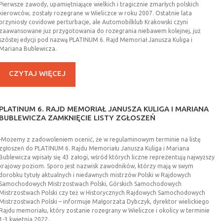
Pierwsze zawody, upamiętniające wielkich i tragicznie zmarłych polskich
kierowców, zostały rozegrane w Wieliczce w roku 2007. Ostatnie lata
przyniosły covidowe perturbacje, ale Automobilklub Krakowski czyni
zaawansowane już przygotowania do rozegrania niebawem kolejnej, już
szóstej edycji pod nazwą PLATINUM 6. Rajd Memoriał Janusza Kuliga i
Mariana Bublewicza.
CZYTAJ WIĘCEJ
PLATINUM
6.
RAJD
MEMORIAŁ
JANUSZA
KULIGA
I
MARIANA
BUBLEWICZA
ZAMKNIĘCIE
LISTY
ZGŁOSZEŃ
-Możemy z zadowoleniem ocenić, że w regulaminowym terminie na listę
zgłoszeń do PLATINUM 6. Rajdu Memoriału Janusza Kuliga i Mariana
Bublewicza wpisały się 43 załogi, wśród których liczne reprezentują najwyższy
krajowy poziom. Sporo jest nazwisk zawodników, którzy mają w swym
dorobku tytuły aktualnych i niedawnych mistrzów Polski w Rajdowych
Samochodowych Mistrzostwach Polski, Górskich Samochodowych
Mistrzostwach Polski czy też w Historycznych Rajdowych Samochodowych
Mistrzostwach Polski – informuje Małgorzata Dybczyk, dyrektor wielickiego
Rajdu memoriału, który zostanie rozegrany w Wieliczce i okolicy w terminie
1-3 kwietnia 2022.