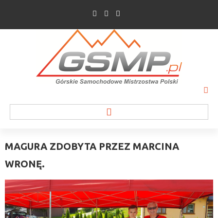
MAGURA
ZDOBYTA
PRZEZ
MARCINA
WRONĘ.
WIADOMOŚCI
INFORMACJE O WYŚCIGU
WYPOWIEDZI ZAWODNIKÓW