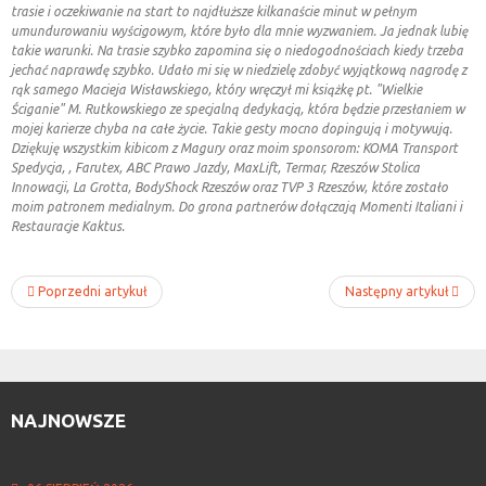
trasie i oczekiwanie na start to najdłuższe kilkanaście minut w pełnym
umundurowaniu wyścigowym, które było dla mnie wyzwaniem. Ja jednak lubię
takie warunki. Na trasie szybko zapomina się o niedogodnościach kiedy trzeba
jechać naprawdę szybko. Udało mi się w niedzielę zdobyć wyjątkową nagrodę z
rąk samego Macieja Wisławskiego, który wręczył mi książkę pt. "Wielkie
Ściganie" M. Rutkowskiego ze specjalną dedykacją, która będzie przesłaniem w
mojej karierze chyba na całe życie. Takie gesty mocno dopingują i motywują.
Dziękuję wszystkim kibicom z Magury oraz moim sponsorom: KOMA Transport
Spedycja, , Farutex, ABC Prawo Jazdy, MaxLift, Termar, Rzeszów Stolica
Innowacji, La Grotta, BodyShock Rzeszów oraz TVP 3 Rzeszów, które zostało
moim patronem medialnym. Do grona partnerów dołączają Momenti Italiani i
Restauracje Kaktus.
Poprzedni artykuł
Następny artykuł
NAJNOWSZE