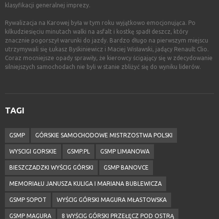
klasyfikacji generalnej imprezy.
Rywalizacja na Karowej była w tym roku wyjątkowo emocjonująca. Po
kilkudziesięciu minutach walki na asfalt i kostkę spadł deszcz, który
znacznie pogorszył warunki do jazdy. Bardzo długo na pierwszym miejscu
utrzymywali się Łukasz Byśkiniewicz i Maciej Wisławski, jadący Renault Clio.
Coraz mocniejsze opady sprawiły, że kierowcy ścigający się w zdecydowanie
silniejszych samochodach nie byli w stanie zbliżyć się do wyniku liderów.
TAGI
GSMP
GÓRSKIE SAMOCHODOWE MISTRZOSTWA POLSKI
WYSCIGI GORSKIE
GSMP.PL
GSMP LIMANOWA
BIESZCZADZKI WYŚCIG GÓRSKI
GSMP BANOVCE
MEMORIAŁU JANUSZA KULIGA I MARIANA BUBLEWICZA
GSMP SOPOT
WYŚCIG GÓRSKI MAGURA MŁASTOWSKA
GSMP MAGURA
8 WYŚCIG GÓRSKI PRZEŁĘCZ POD OSTRĄ