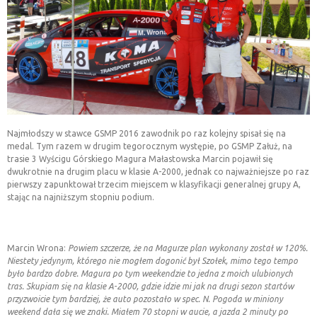
INFORMACJE ORGANIZATORÓW
WIADOMOŚCI Z PZM
KALENDARZ
Najmłodszy w stawce GSMP 2016 zawodnik po raz kolejny spisał się na
GALERIA
medal. Tym razem w drugim tegorocznym występie, po GSMP Załuż, na
trasie 3 Wyścigu Górskiego Magura Małastowska Marcin pojawił się
dwukrotnie na drugim placu w klasie A-2000, jednak co najważniejsze po raz
ZESPÓŁ
pierwszy zapunktował trzecim miejscem w klasyfikacji generalnej grupy A,
stając na najniższym stopniu podium.
REGULAMINY
Marcin Wrona:
Powiem szczerze, że na Magurze plan wykonany został w 120%.
Niestety jedynym, którego nie mogłem dogonić był Szołek, mimo tego tempo
KONTAKT
było bardzo dobre. Magura po tym weekendzie to jedna z moich ulubionych
tras. Skupiam się na klasie A-2000, gdzie idzie mi jak na drugi sezon startów
przyzwoicie tym bardziej, że auto pozostało w spec. N. Pogoda w miniony
weekend dała się we znaki. Miałem 70 stopni w aucie, a jazda 2 minuty po