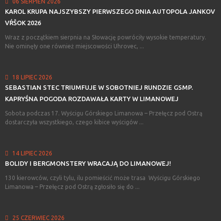
06 SIERPIEŃ 2026
KAROL
KRUPA
NAJSZYBSZY
PIERWSZEGO
DNIA
AUTOPOLA
JANKOV
VŔŠOK
2026
Wraz z początkiem sierpnia na Słowację powróciły wysokie temperatury.
Nie ominęły one również miejscowości Uhrovec, ...
18 LIPIEC 2026
SEBASTIAN
STEC
TRIUMFUJE
W
SOBOTNIEJ
RUNDZIE
GSMP.
KAPRYŚNA
POGODA
ROZDAWAŁA
KARTY
W
LIMANOWEJ
Sobota podczas 17. Wyścigu Górskiego Limanowa – Przełęcz pod Ostrą
dostarczyła wszystkiego, czego kibice wyścigów ...
14 LIPIEC 2026
BOLIDY
I
BERGMONSTERY
WRACAJĄ
DO
LIMANOWEJ!
130 kierowców, czyli tylu, ilu pomieścić może trasa Wyścigu Górskiego
Limanowa – Przełęcz pod Ostrą zgłosiło się do ...
25 CZERWIEC 2026