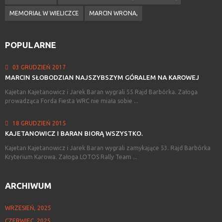
MEMORIAŁ W WIELICZCE
MARCIN WRONA,
POPULARNE
03 GRUDZIEŃ 2017
MARCIN
SŁOBODZIAN
NAJSZYBSZYM
GÓRALEM
NA
KAROWEJ
Kajetan Kajetanowicz i Jarek Baran wygrali 55 Rajd Barbórka. Załoga
prowadząca Forda Fiesta WRC nie miała sobie ...
18 GRUDZIEŃ 2015
KAJETANOWICZ
I
BARAN
BIORĄ
WSZYSTKO.
Kajetan Kajetanowicz i Jarek Baran wygrali zamykające 53. Rajd Barbórka
Kryterium Karowa. Załoga LOTOS Rally Team ...
ARCHIWUM
WRZESIEŃ, 2025
CZERWIEC, 2025