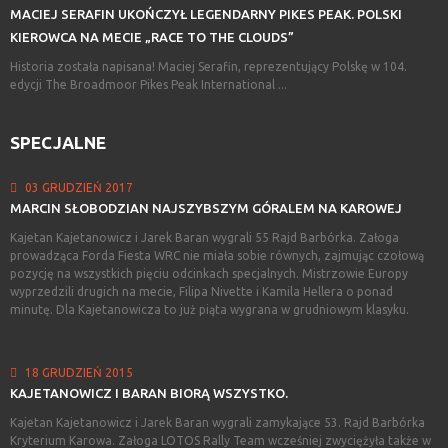
MACIEJ
SERAFIN
UKOŃCZYŁ
LEGENDARNY
PIKES
PEAK.
POLSKI
KIEROWCA
NA
MECIE
„RACE
TO
THE
CLOUDS”
Historia została napisana! Maciej Serafin, reprezentujący Polskę w 104.
edycji The Broadmoor Pikes Peak International ...
SPECJALNE
03 GRUDZIEŃ 2017
MARCIN
SŁOBODZIAN
NAJSZYBSZYM
GÓRALEM
NA
KAROWEJ
Kajetan Kajetanowicz i Jarek Baran wygrali 55 Rajd Barbórka. Załoga
prowadząca Forda Fiesta WRC nie miała sobie równych, zajmując czołową
pozycję na wszystkich pięciu odcinkach specjalnych. Mistrzowie Europy
wyprzedzili drugich na mecie, Filipa Nivette i Kamila Hellera o ponad
minutę. Dla Kajetanowicza to już piąta wygrana w grudniowym klasyku.
18 GRUDZIEŃ 2015
KAJETANOWICZ
I
BARAN
BIORĄ
WSZYSTKO.
Kajetan Kajetanowicz i Jarek Baran wygrali zamykające 53. Rajd Barbórka
Kryterium Karowa. Załoga LOTOS Rally Team wcześniej zwyciężyła także w